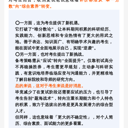
对考生而言，取消复试笔试意味着
评价标准从“单一分
数”向“综合素养”转变。
⭕一方面，这为考生提供了新机遇。
它打破了“唯分数论”，让本科期间积累的科研经历、
实践能力、创新思维和专业热情有了更大的用武之
地。善于表达、知识面广、有明确学术兴趣的考生，
能在面试中更全面地展示自己，实现“逆袭”。
⭕另一方面，也对考生提出了新挑战。
备考策略需从“应试”转向“全面提升”。仅靠初试高分
不再稳操胜券，考生需更早规划，主动参与科研实
践，有意识地培养临场应变与沟通能力，并更精准地
了解目标院校和导师的研究方向。
总的来说，这对于考生来说是好消息。
毕竟减少了在复试阶段还需要应试的压力，也引导了
考生告别“题海战术”，转向注重长期能力和个人特色
的积累，致力于选拔出的将是更具发展潜力的综合型
人才。
但同样，这也意味着「更大的不确定性」，对个人简
历、综合素质、面试能力的更多看重。