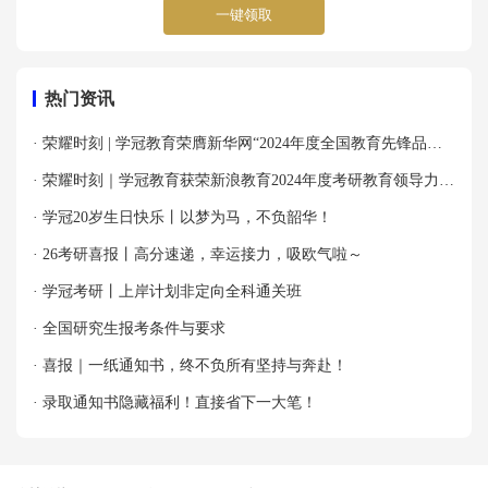
一键领取
热门资讯
· 荣耀时刻 | 学冠教育荣膺新华网“2024年度全国教育先锋品牌
优秀案例”殊荣！
· 荣耀时刻｜学冠教育获荣新浪教育2024年度考研教育领导力品
牌！
· 学冠20岁生日快乐丨以梦为马，不负韶华！
· 26考研喜报丨高分速递，幸运接力，吸欧气啦～
· 学冠考研丨上岸计划非定向全科通关班
· 全国研究生报考条件与要求
· 喜报｜一纸通知书，终不负所有坚持与奔赴！
· 录取通知书隐藏福利！直接省下一大笔！