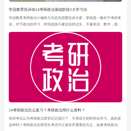
学冠教育告诉你24考研政治基础阶段3大学习法
学冠教育考研政治小编有几句忠告想要告诉大家，那就是一般对于考研来
说，对于政治的学习，时间战线不建议拉的过长，不像英语、数学，很多
同学从大一就开始准备了。政治一般认为从大三上学期可以开始了，也就
是年前9月份，一直到年后6月份，这是基础阶段。如果你之前没开始，那
么也别纠结过去了，好好从现在开始就要着手准备了。
24考研政治怎么复习？考研政治用什么资料？
有些考生认为考研政治背背记记就行了，不用花大把时间去学习，真的是
这样吗？考研政治在研究生考试中占据非常重要的为之，如果考研政治达