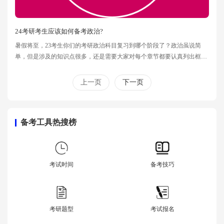
24考研考生应该如何备考政治?
暑假将至，23考生你们的考研政治科目复习到哪个阶段了？政治虽说简
单，但是涉及的知识点很多，还是需要大家对每个章节都要认真列出框
架。下面学冠教育文都考研小编为大家总结了关于23考研考生应该如何备
考政治?考研政治复习误区?快叫上你的小伙伴一起来学习下~
上一页
下一页
备考工具热搜榜
考试时间
备考技巧
考研题型
考试报名