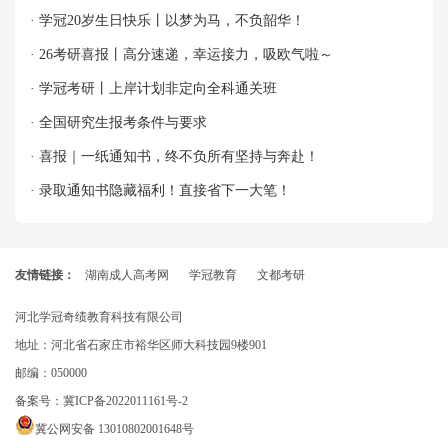
牌！
· 学冠20岁生日快乐丨以梦为马，不负韶华！
· 26考研喜报丨高分速递，幸运接力，吸欧气啦～
· 学冠考研丨上岸计划非定向全科通关班
· 全国研究生报考条件与要求
· 喜报｜一纸通知书，终不负所有坚持与奔赴！
· 录取通知书隐藏福利！直接省下一大笔！
友情链接：
湖南成人高考网
学冠教育
文都考研
河北学冠奇绩教育科技有限公司
地址：河北省石家庄市裕华区师大科技园9楼901
邮编：050000
备案号：
冀ICP备2022011161号-2
冀公网安备 13010802001648号