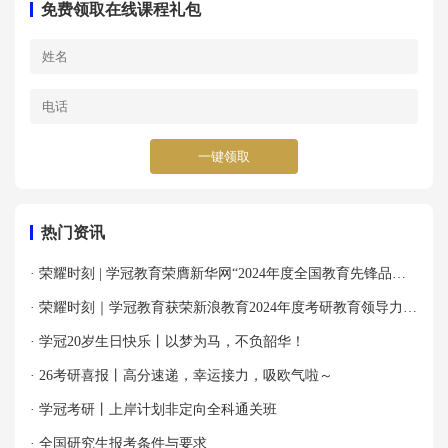
免费领取在线课程礼包
一键领取
热门资讯
· 荣耀时刻 | 学冠教育荣膺新华网“2024年度全国教育先锋品牌
优秀案例”殊荣！
· 荣耀时刻｜学冠教育获荣新浪教育2024年度考研教育领导力品
牌！
· 学冠20岁生日快乐丨以梦为马，不负韶华！
· 26考研喜报丨高分速递，幸运接力，吸欧气啦～
· 学冠考研丨上岸计划非定向全科通关班
· 全国研究生报考条件与要求