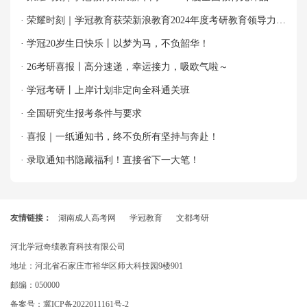
优秀案例”殊荣！
· 荣耀时刻｜学冠教育获荣新浪教育2024年度考研教育领导力品
牌！
· 学冠20岁生日快乐丨以梦为马，不负韶华！
· 26考研喜报丨高分速递，幸运接力，吸欧气啦～
· 学冠考研丨上岸计划非定向全科通关班
· 全国研究生报考条件与要求
· 喜报｜一纸通知书，终不负所有坚持与奔赴！
· 录取通知书隐藏福利！直接省下一大笔！
友情链接：
湖南成人高考网
学冠教育
文都考研
河北学冠奇绩教育科技有限公司
地址：河北省石家庄市裕华区师大科技园9楼901
邮编：050000
备案号：
冀ICP备2022011161号-2