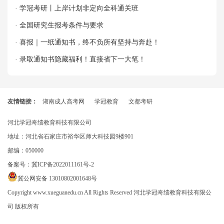
· 学冠考研丨上岸计划非定向全科通关班
· 全国研究生报考条件与要求
· 喜报｜一纸通知书，终不负所有坚持与奔赴！
· 录取通知书隐藏福利！直接省下一大笔！
友情链接：
湖南成人高考网
学冠教育
文都考研
河北学冠奇绩教育科技有限公司
地址：河北省石家庄市裕华区师大科技园9楼901
邮编：050000
备案号：
冀ICP备2022011161号-2
冀公网安备 13010802001648号
Copyright www.xueguanedu.cn All Rights Reserved 河北学冠奇绩教育科技有限公
司 版权所有