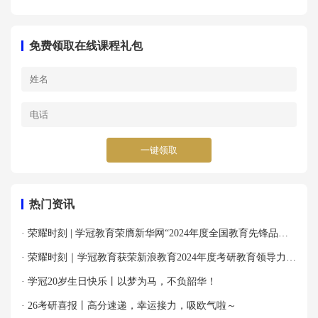
免费领取在线课程礼包
一键领取
热门资讯
· 荣耀时刻 | 学冠教育荣膺新华网“2024年度全国教育先锋品牌
优秀案例”殊荣！
· 荣耀时刻｜学冠教育获荣新浪教育2024年度考研教育领导力品
牌！
· 学冠20岁生日快乐丨以梦为马，不负韶华！
· 26考研喜报丨高分速递，幸运接力，吸欧气啦～